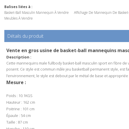
Balises liées à :
Basket-Ball Masculin Mannequin À Vendre
Affichage De Mannequin De Basket-
Meubles À Vendre
Détails du produit
Vente en gros usine de basket-ball mannequins masc
Description :
Cette mannequins male fullbody basket-ball masculin sport en fibre de ve
posent.
Ce style est commun mâle jeu basketball permanent style, est 
l’environnement, le style est debout par le métal de base et appropriée 
Mesure :
Poids : 10.1KGS
Hauteur : 162 cm
Poitrine : 101 cm
Épaule : 54 cm
Taille : 87 cm
Hanche : 110 cm