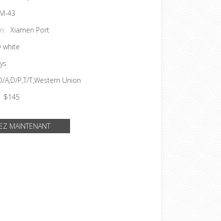
M-43
n:
Xiamen Port
 white
ys
D/A,D/P,T/T,Western Union
$145
EZ MAINTENANT