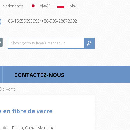
日本語
Nederlands
Polski
+86-15659093995/+86-595-28878392
CONTACTEZ-NOUS
 De Verre
 en fibre de verre
uits:
Fujian, China (Mainland)