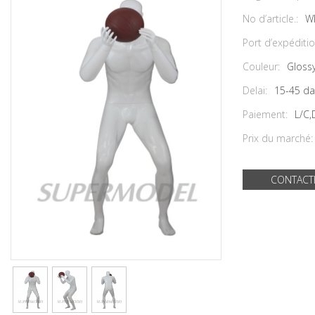
No d’article.:
W
Port d’expéditio
Couleur:
Glossy
Delai:
15-45 da
Paiement:
L/C,
Prix du marché:
CONTACT