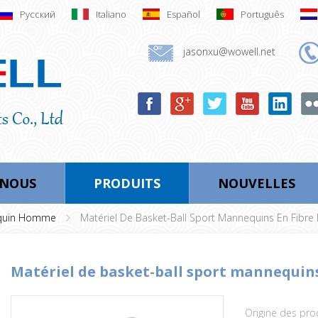
Русский
Italiano
Español
Português
jasonxu@wowell.net
-NOUS
PRODUITS
NOUVELLES
quin Homme
Matériel De Basket-Ball Sport Mannequins En Fibre
matériel de basket-ball sport mannequins
Origine des prod