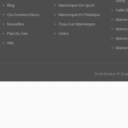
Verre
Blog
Mannequin De Sport
Taille
Qui Sommes-Nous
Mannequin En Plastique
Manneq
Nouvelles
Tissu Cuir Mannequin
Manneq
Plan Du Site
Cintre
Manne
XML
Manneq
Droit d’auteur © Quan