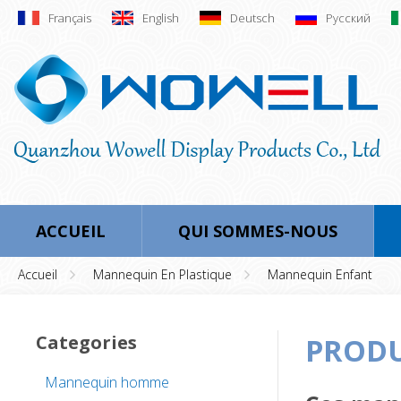
Français
English
Deutsch
Русский
ACCUEIL
QUI SOMMES-NOUS
Accueil
Mannequin En Plastique
Mannequin Enfant
Categories
PRODU
Mannequin homme