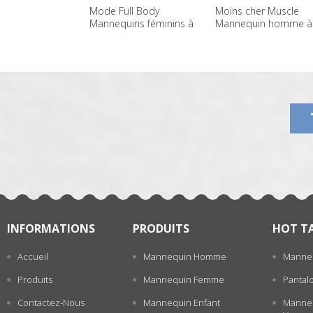
Mode Full Body
Moins cher Muscle
Mannequins féminins à
Mannequin homme à
bas prix à vendre
vendre
一
张
INFORMATIONS
PRODUITS
HOT T
Accueil
Mannequin Homme
Manne
Produits
Mannequin Femme
Pantal
Contactez-Nous
Mannequin Enfant
Manneq