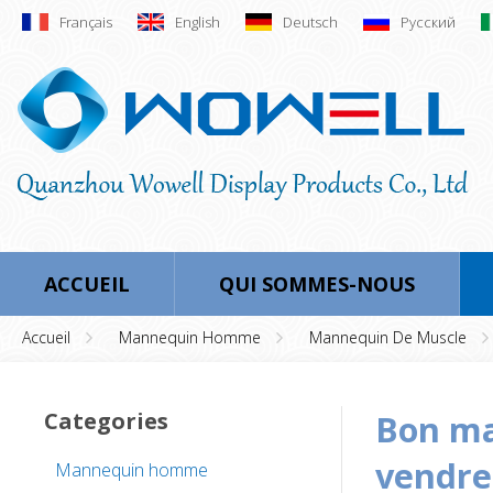
Français
English
Deutsch
Русский
ACCUEIL
QUI SOMMES-NOUS
Accueil
Mannequin Homme
Mannequin De Muscle
Categories
bon marché sans tête mannequin homme à
vendre
Mannequin homme