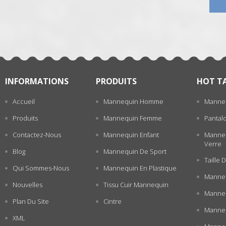
张
INFORMATIONS
PRODUITS
HOT T
Accueil
Mannequin Homme
Manne
Produits
Mannequin Femme
Pantal
Contactez-Nous
Mannequin Enfant
Manneq
Verre
Blog
Mannequin De Sport
Taille
Qui Sommes-Nous
Mannequin En Plastique
Manneq
Nouvelles
Tissu Cuir Mannequin
Manneq
Plan Du Site
Cintre
Manne
XML