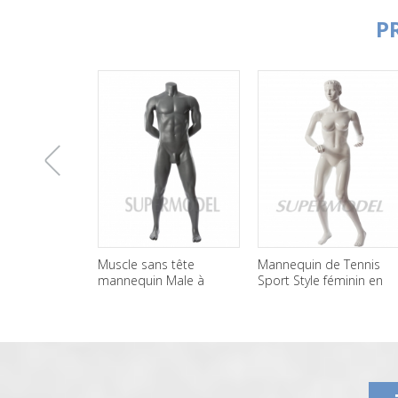
P
上
Muscle sans tête
Mannequin de Tennis
Meille
mannequin Male à
Sport Style féminin en
Runnin
vendre
fibre de verre
tête
一