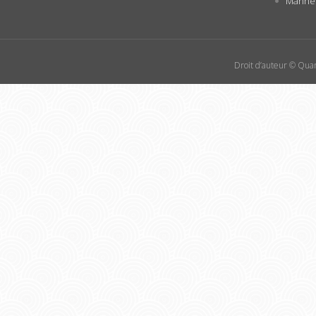
Manneq
Droit d’auteur © Quan