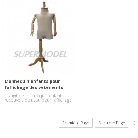
Mannequin enfants pour
l’affichage des vêtements
couverts de tissu
Il s’agit de mannequin enfants
recouvert de tissu pour l’affichage
de vêtements.
Première Page
Dernière Page
U