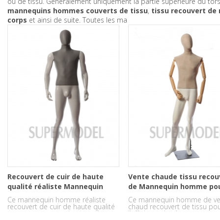
ou de tissu. Généralement uniquement la partie supérieure du tor
mannequins hommes couverts de tissu
,
tissu recouvert de
corps
et ainsi de suite. Toutes les ma
Recouvert de cuir de haute
Vente chaude tissu recou
qualité réaliste Mannequin
de Mannequin homme po
homme
l’affichage de vêtements
Ce mannequin homme réaliste
Ce mannequin homme de ve
recouvert de cuir de haute qualité
chaud recouvert de tissu po
est recouvert en cuir et matière en
l’affichage de vêtements est 