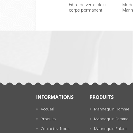
Fibre de verre plein
Mode 
corps permanent
Manne
Mannequins femme
bas p
一
gros
张
INFORMATIONS
PRODUITS
Accueil
Mannequin Homme
Produits
Mannequin Femme
Contactez-Nous
Mannequin Enfant