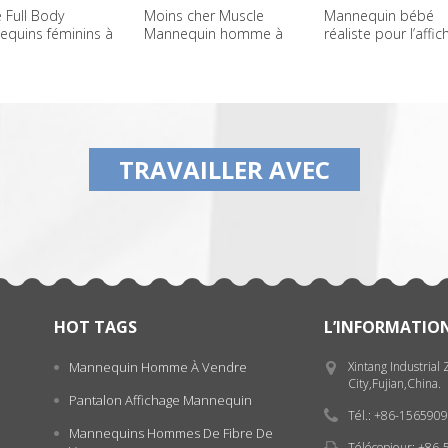
Full Body
Moins cher Muscle
Mannequin bébé
quins féminins à
Mannequin homme à
réaliste pour l’affi
rix à vendre
vendre
TRAVAILLER AVEC
HOT TAGS
L’INFORMATIO
Mannequin Homme À Vendre
Xintang Industrial
City,Fujian,China.
Pantalon Affichage Mannequin
Tél.: +86-15659
Mannequins Hommes De Fibre De
Télécopieur: +86