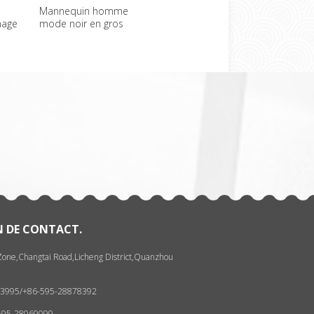
Mannequin homme
Bon marché sans tête
Jamb
chage
mode noir en gros
Mannequin homme à
Mann
vendre
pant
一
张
N DE CONTACT.
 Zone,Changtai Road,Licheng District,Quanzhou
093995/+86-595-28878392
-595-28069099