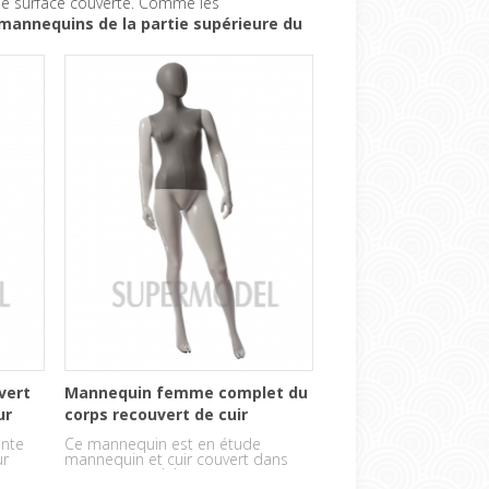
se surface couverte. Comme les
 mannequins de la partie supérieure du
vert
Mannequin femme complet du
ur
corps recouvert de cuir
nte
Ce mannequin est en étude
ur
mannequin et cuir couvert dans
torse
une posture debout.