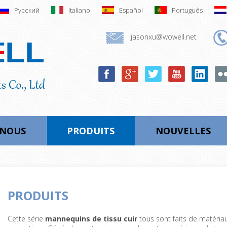
Русский
Italiano
Español
Português
jasonxu@wowell.net
-NOUS
PRODUITS
NOUVELLES
PRODUITS
Cette série
mannequins de tissu cuir
tous sont faits de matériau 