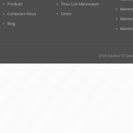
Produits
Tissu Cuir Mannequin
Manneq
Contactez-Nous
Cintre
Manne
Blog
Manneq
Droit d’auteur © Quan