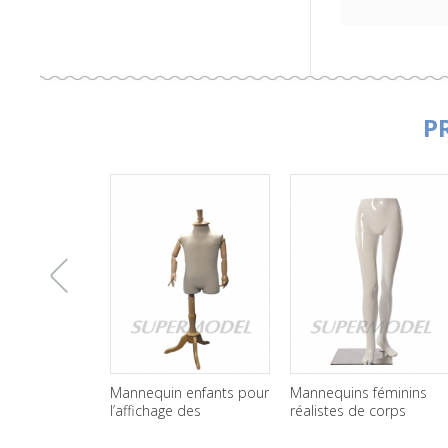
P
上
Mannequin enfants pour
Mannequins féminins
l’affichage des
réalistes de corps
vêtements couverts de
inférieurs pour
一
tissu
l’affichage de