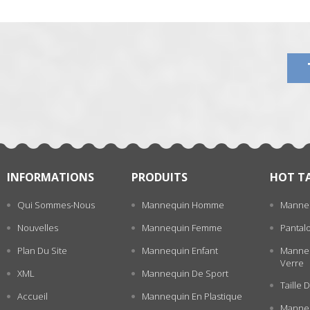
Jeans/Pantalons
张
INFORMATIONS
PRODUITS
HOT T
Qui Sommes-Nous
Mannequin Homme
Manne
Nouvelles
Mannequin Femme
Pantal
Plan Du Site
Mannequin Enfant
Manneq
Verre
XML
Mannequin De Sport
Taille
Accueil
Mannequin En Plastique
Manneq