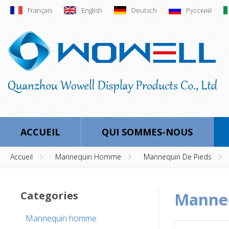
Français
English
Deutsch
Русский
ACCUEIL
QUI SOMMES-NOUS
Accueil
Mannequin Homme
Mannequin De Pieds
Categories
mann
Mannequin homme