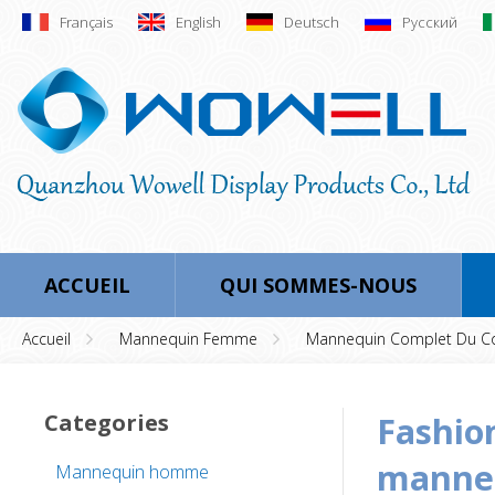
Français
English
Deutsch
Русский
ACCUEIL
QUI SOMMES-NOUS
Accueil
Mannequin Femme
Mannequin Complet Du C
Categories
fashion boutique fenêtre écran brillant
manneq
Mannequin homme