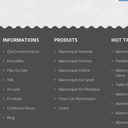
INFORMATIONS
PRODUITS
HOT T
Qui Sommes-Nous
Mannequin Homme
Manne
Nouvelles
Mannequin Femme
Pantal
Plan Du Site
Mannequin Enfant
Manneq
Verre
XML
Mannequin De Sport
Taille
Accueil
Mannequin En Plastique
Manneq
Produits
Tissu Cuir Mannequin
Manneq
Contactez-Nous
Cintre
Manne
Blog
Manneq