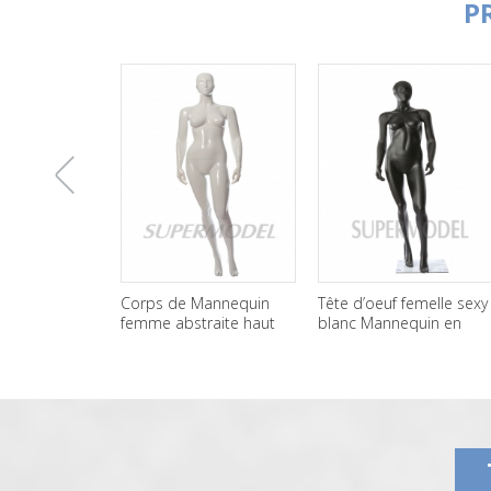
P
上
Corps de Mannequin
Tête d’oeuf femelle sexy
femme abstraite haut
blanc Mannequin en
de gamme en fibre de
fibre de verre brillant
一
verre personnalisé
张