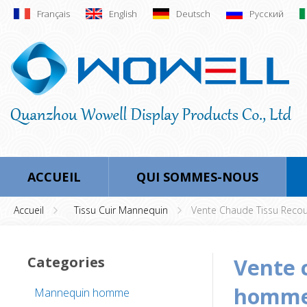
Français
English
Deutsch
Русский
ACCUEIL
QUI SOMMES-NOUS
Accueil
Tissu Cuir Mannequin
Vente Chaude Tissu Reco
Categories
vente chaude tissu recouvert de mannequin
homme 
Mannequin homme