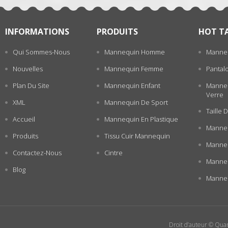
INFORMATIONS
PRODUITS
HOT T
Qui Sommes-Nous
Mannequin Homme
Manne
Nouvelles
Mannequin Femme
Pantal
Plan Du Site
Mannequin Enfant
Manneq
Verre
XML
Mannequin De Sport
Taille
Accueil
Mannequin En Plastique
Manneq
Produits
Tissu Cuir Mannequin
Manneq
Contactez-Nous
Cintre
Manne
Blog
Manneq
Droit d’auteur © Quan