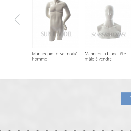
上
Mannequin torse moitié
Mannequin blanc tête
Mann
homme
mâle à vendre
noir 
一
张