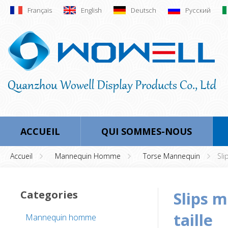
Français
English
Deutsch
Русский
ACCUEIL
QUI SOMMES-NOUS
Accueil
Mannequin Homme
Torse Mannequin
Sli
Categories
slips masculins display mannequin grande
taille
Mannequin homme