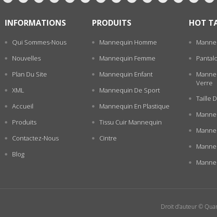
INFORMATIONS
PRODUITS
HOT T
Qui Sommes-Nous
Mannequin Homme
Manne
Nouvelles
Mannequin Femme
Pantal
Plan Du Site
Mannequin Enfant
Manneq
Verre
XML
Mannequin De Sport
Taille
Accueil
Mannequin En Plastique
Manneq
Produits
Tissu Cuir Mannequin
Manneq
Contactez-Nous
Cintre
Manne
Blog
Manneq
Droit d’auteur © Quan