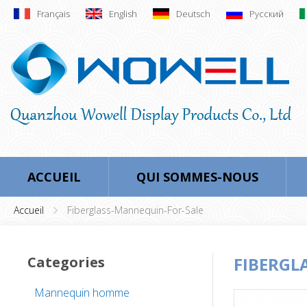
Français
English
Deutsch
Русский
ACCUEIL
QUI SOMMES-NOUS
Accueil
Fiberglass-Mannequin-For-Sale
Categories
FIBERGL
Mannequin homme