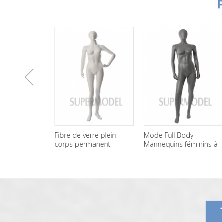
上
Fibre de verre plein
Mode Full Body
corps permanent
Mannequins féminins à
Mannequins femme
bas prix à vendre
一
gros
张