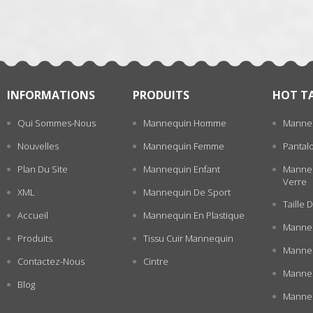
INFORMATIONS
PRODUITS
HOT T
Qui Sommes-Nous
Mannequin Homme
Manne
Nouvelles
Mannequin Femme
Pantal
Plan Du Site
Mannequin Enfant
Manneq
Verre
XML
Mannequin De Sport
Taille
Accueil
Mannequin En Plastique
Manneq
Produits
Tissu Cuir Mannequin
Manneq
Contactez-Nous
Cintre
Manne
Blog
Manneq