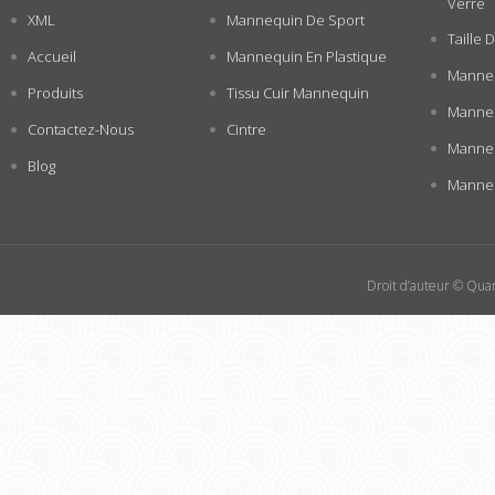
Verre
XML
Mannequin De Sport
Taille
Accueil
Mannequin En Plastique
Manneq
Produits
Tissu Cuir Mannequin
Manneq
Contactez-Nous
Cintre
Manne
Blog
Manneq
Droit d’auteur © Quan