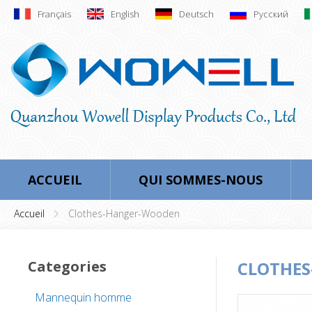
Français
English
Deutsch
Русский
ACCUEIL
QUI SOMMES-NOUS
Accueil
Clothes-Hanger-Wooden
Categories
CLOTHE
Mannequin homme