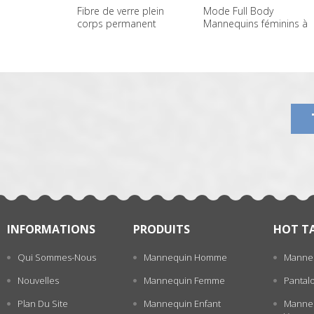
Fibre de verre plein
Mode Full Body
corps permanent
Mannequins féminins à
Mannequins femme
bas prix à vendre
一
gros
张
INFORMATIONS
PRODUITS
HOT T
Qui Sommes-Nous
Mannequin Homme
Manne
Nouvelles
Mannequin Femme
Pantal
Plan Du Site
Mannequin Enfant
Manneq