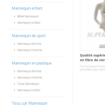
Mannequin enfant
Bébé Mannequin
Mannequin enfant
Mannequin de sport
Mannequin femme
Mannequin homme
Qualité supéri
en fibre de ver
Mannequin en plastique
Demi-caisse M
Ce mannequin bras 
tête
amovibles pour fair
Mannequin femme
facile et rapide.
Mannequin homme
Torse Mannequin
Mannequin enfant
Tissu cuir Mannequin